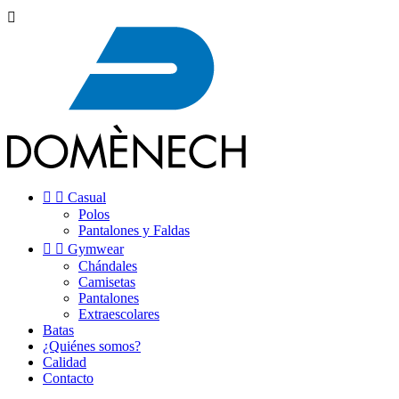



Casual
Polos
Pantalones y Faldas


Gymwear
Chándales
Camisetas
Pantalones
Extraescolares
Batas
¿Quiénes somos?
Calidad
Contacto