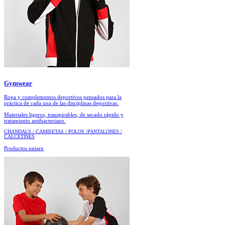
Gymwear
Ropa y complementos deportivos pensados para la
práctica de cada una de las disciplinas deportivas.
Materiales ligeros, transpirables, de secado rápido y
tratamiento antibacteriano.
CHANDALS / CAMISETAS / POLOS /PANTALONES /
CALCETINES
Productos unisex