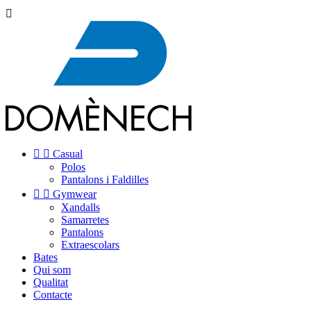



Casual
Polos
Pantalons i Faldilles


Gymwear
Xandalls
Samarretes
Pantalons
Extraescolars
Bates
Qui som
Qualitat
Contacte