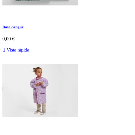
Bata cangur
0,00 €

Vista ràpida