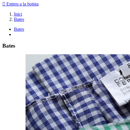

Entreu a la botiga
Inici
Bates
Bates
Bates