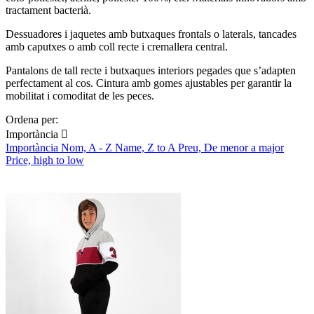
tractament bacterià.
Dessuadores i jaquetes amb butxaques frontals o laterals, tancades
amb caputxes o amb coll recte i cremallera central.
Pantalons de tall recte i butxaques interiors pegades que s’adapten
perfectament al cos. Cintura amb gomes ajustables per garantir la
mobilitat i comoditat de les peces.
Ordena per:
Importància

Importància
Nom, A - Z
Name, Z to A
Preu, De menor a major
Price, high to low