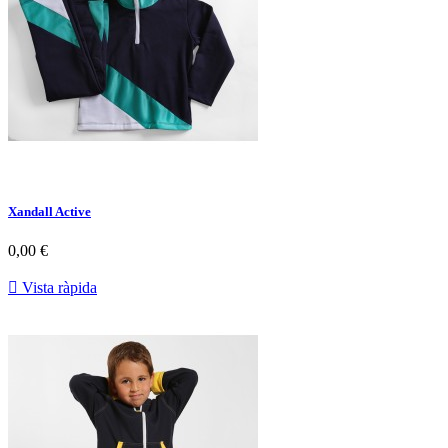
Xandall Active
0,00 €

Vista ràpida