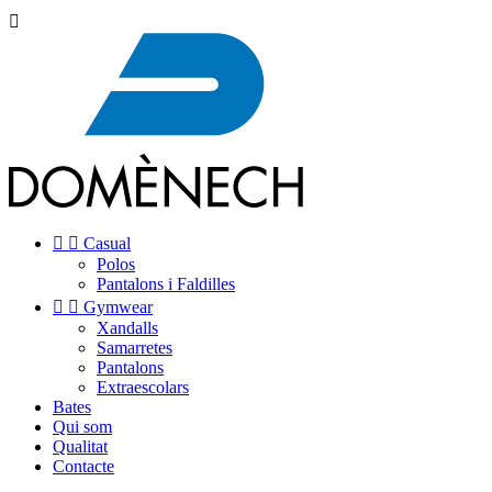



Casual
Polos
Pantalons i Faldilles


Gymwear
Xandalls
Samarretes
Pantalons
Extraescolars
Bates
Qui som
Qualitat
Contacte