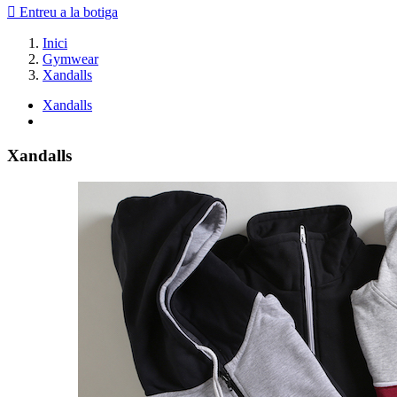

Entreu a la botiga
Inici
Gymwear
Xandalls
Xandalls
Xandalls