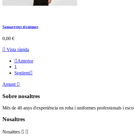
Samarretes tècniques
0,00 €

Vista ràpida

Anterior
1
Següent

Amunt

Sobre nosaltres
Més de 40 anys d'experiència en roba i uniformes professionals i escol
Nosaltres
Nosaltres

