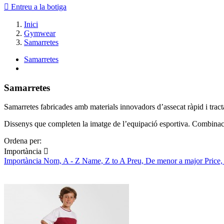

Entreu a la botiga
Inici
Gymwear
Samarretes
Samarretes
Samarretes
Samarretes fabricades amb materials innovadors d’assecat ràpid i tract
Dissenys que completen la imatge de l’equipació esportiva. Combinació
Ordena per:
Importància

Importància
Nom, A - Z
Name, Z to A
Preu, De menor a major
Price,