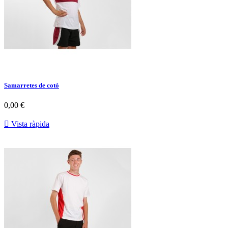
Samarretes de cotó
0,00 €

Vista ràpida