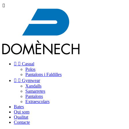



Casual
Polos
Pantalons i Faldilles


Gymwear
Xandalls
Samarretes
Pantalons
Extraescolars
Bates
Qui som
Qualitat
Contacte